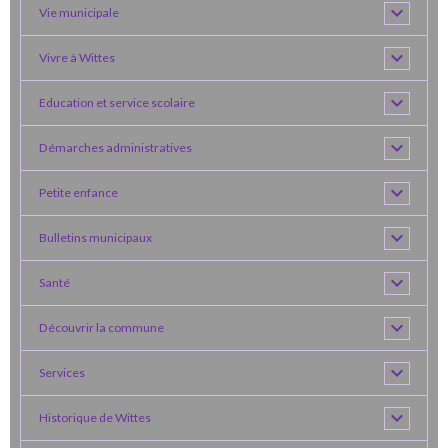
Vie municipale
Vivre à Wittes
Education et service scolaire
Démarches administratives
Petite enfance
Bulletins municipaux
Santé
Découvrir la commune
Services
Historique de Wittes