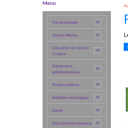
Menu
Ac
Vie municipale
L
Vivre à Wittes
Education et service
scolaire
Démarches
administratives
Petite enfance
Bulletins municipaux
Santé
Découvrir la commune