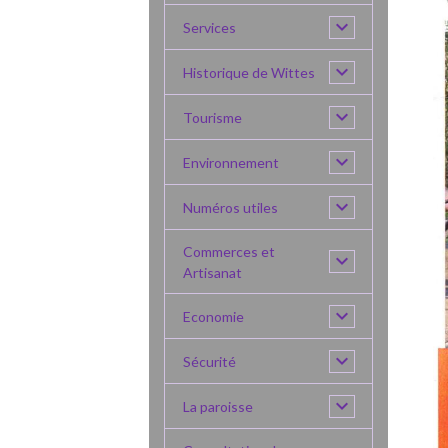
Services
Historique de Wittes
Tourisme
Environnement
Numéros utiles
Commerces et
Artisanat
Economie
Sécurité
La paroisse