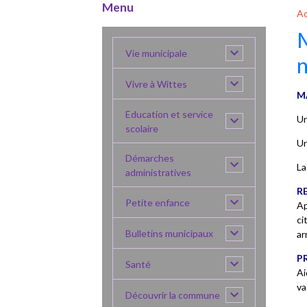
Menu
Ac
M
Vie municipale
n
Vivre à Wittes
M
Education et service
Un
scolaire
Un
Démarches
La
administratives
R
Petite enfance
Ap
ci
Bulletins municipaux
ar
P
Santé
Ai
va
Découvrir la commune