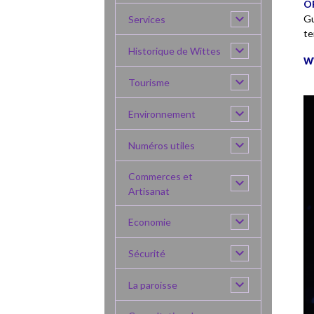
O
Gu
Services
te
Historique de Wittes
w
Tourisme
Environnement
Numéros utiles
Commerces et
Artisanat
Economie
Sécurité
La paroisse