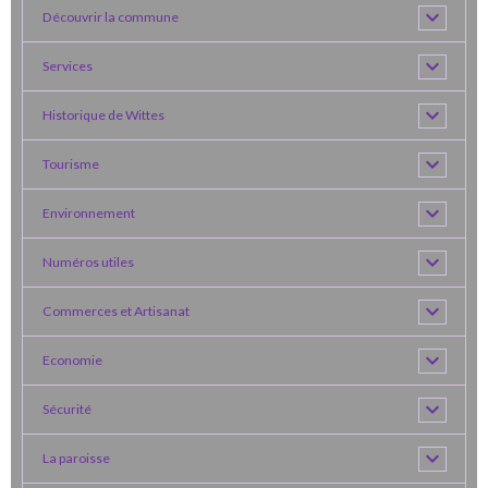
Découvrir la commune
Services
Historique de Wittes
Tourisme
Environnement
Numéros utiles
Commerces et Artisanat
Economie
Sécurité
La paroisse