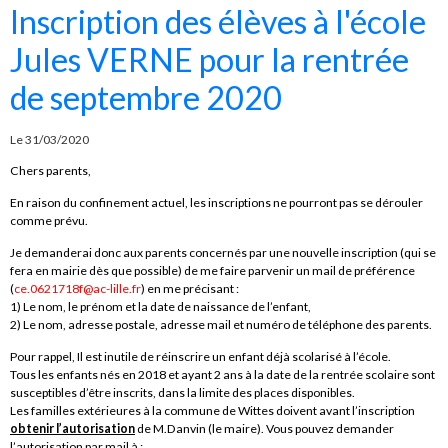
Inscription des élèves à l'école
Jules VERNE pour la rentrée
de septembre 2020
Le 31/03/2020
Chers parents,
En raison du confinement actuel, les inscriptions ne pourront pas se dérouler
comme prévu.
Je demanderai donc aux parents concernés par une nouvelle inscription (qui se
fera en mairie dès que possible) de me faire parvenir un mail de préférence
(
ce.0621718f@ac-lille.fr
) en me précisant :
1) Le nom, le prénom et la date de naissance de l’enfant,
2) Le nom, adresse postale, adresse mail et numéro de téléphone des parents.
Pour rappel, Il est inutile de réinscrire un enfant déjà scolarisé à l’école.
Tous les enfants nés en 2018 et ayant 2 ans à la date de la rentrée scolaire sont
susceptibles d’être inscrits, dans la limite des places disponibles.
Les familles extérieures à la commune de Wittes doivent avant l’inscription
obtenir l’autorisation
de M.Danvin (le maire). Vous pouvez demander
l’autorisation par mail à :