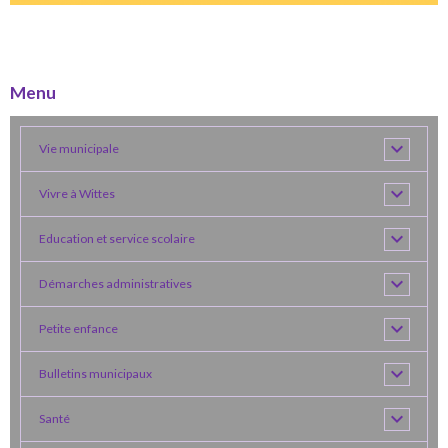
Menu
Vie municipale
Vivre à Wittes
Education et service scolaire
Démarches administratives
Petite enfance
Bulletins municipaux
Santé