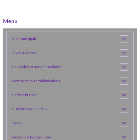
Menu
Vie municipale
Vivre à Wittes
Education et service scolaire
Démarches administratives
Petite enfance
Bulletins municipaux
Santé
Découvrir la commune