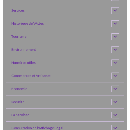
Services
Historique de Wittes
Tourisme
Environnement
Numéros utiles
Commerces et Artisanat
Economie
Sécurité
La paroisse
Consultation de l'Affichage Légal