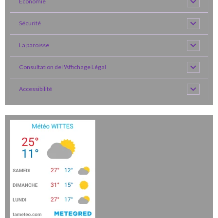
Economie
Sécurité
La paroisse
Consultation de l'Affichage Légal
Accessibilité