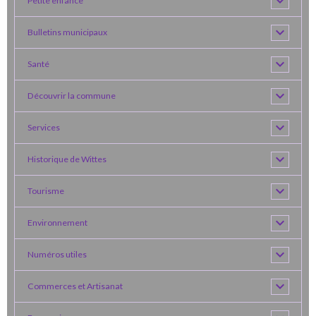
Petite enfance
Bulletins municipaux
Santé
Découvrir la commune
Services
Historique de Wittes
Tourisme
Environnement
Numéros utiles
Commerces et Artisanat