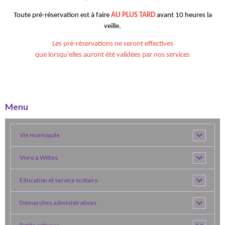
Toute pré-réservation est à faire
AU PLUS TARD
avant 10 heures la
veille.
Les pré-réservations ne seront effectives
que lorsqu’elles auront été validées par nos services
Menu
Vie municipale
Vivre à Wittes
Education et service scolaire
Démarches administratives