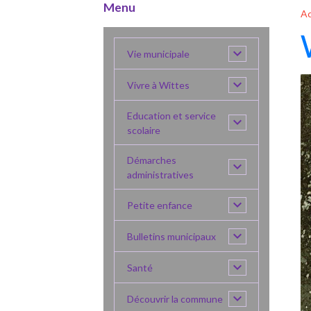
Menu
Ac
Vie municipale
Vivre à Wittes
Education et service
scolaire
Démarches
administratives
Petite enfance
Bulletins municipaux
Santé
Découvrir la commune