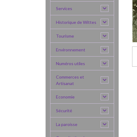
Services
Historique de Wittes
Tourisme
Environnement
Numéros utiles
Commerces et
Artisanat
Economie
Sécurité
La paroisse