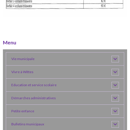
Menu
Vie municipale
Vivre à Wittes
Education et service scolaire
Démarches administratives
Petite enfance
Bulletins municipaux