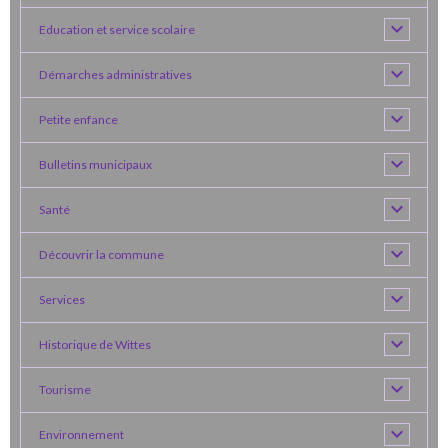
Education et service scolaire
Démarches administratives
Petite enfance
Bulletins municipaux
Santé
Découvrir la commune
Services
Historique de Wittes
Tourisme
Environnement