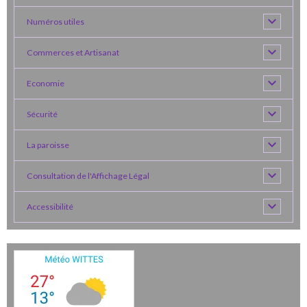
Numéros utiles
Commerces et Artisanat
Economie
Sécurité
La paroisse
Consultation de l'Affichage Légal
Accessibilité