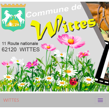
WITTES