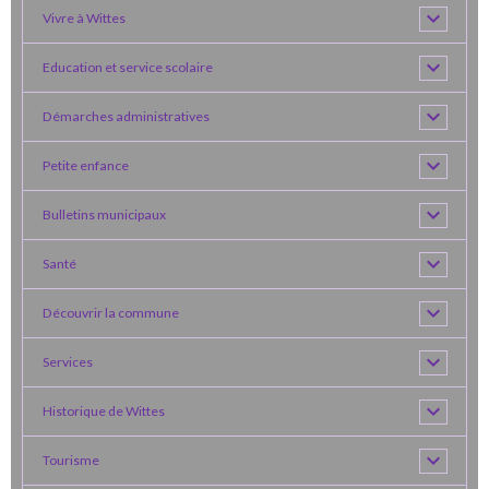
Vivre à Wittes
Education et service scolaire
Démarches administratives
Petite enfance
Bulletins municipaux
Santé
Découvrir la commune
Services
Historique de Wittes
Tourisme