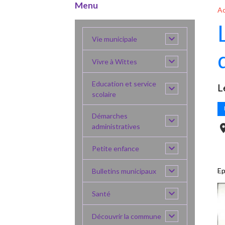
Menu
Ac
Vie municipale
Vivre à Wittes
Education et service
L
scolaire
Démarches
administratives
Petite enfance
Ep
Bulletins municipaux
Santé
Découvrir la commune