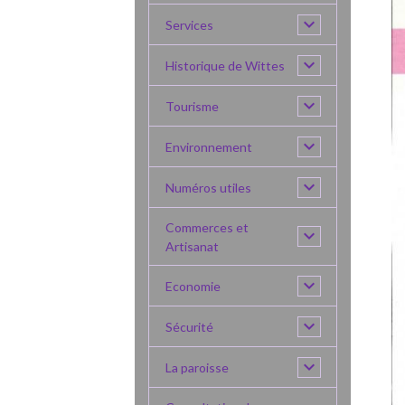
Services
Historique de Wittes
Tourisme
Environnement
Numéros utiles
Commerces et
Artisanat
Economie
Sécurité
La paroisse