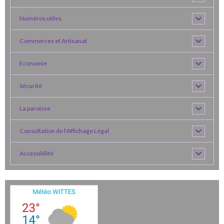
Numéros utiles
Commerces et Artisanat
Economie
Sécurité
La paroisse
Consultation de l'Affichage Légal
Accessibilité