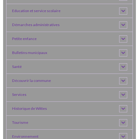
Education et service scolaire
Démarches administratives
Petite enfance
Bulletins municipaux
Santé
Découvrir la commune
Services
Historique de Wittes
Tourisme
Environnement