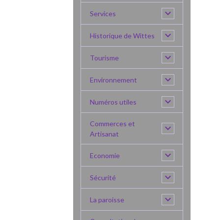
Services
Historique de Wittes
Tourisme
Environnement
Numéros utiles
Commerces et
Artisanat
Economie
Sécurité
La paroisse