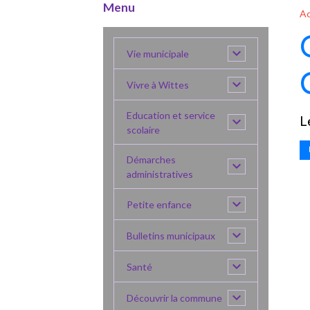
Menu
Ac
Vie municipale
Vivre à Wittes
Education et service
L
scolaire
Démarches
administratives
Petite enfance
Bulletins municipaux
Santé
Découvrir la commune