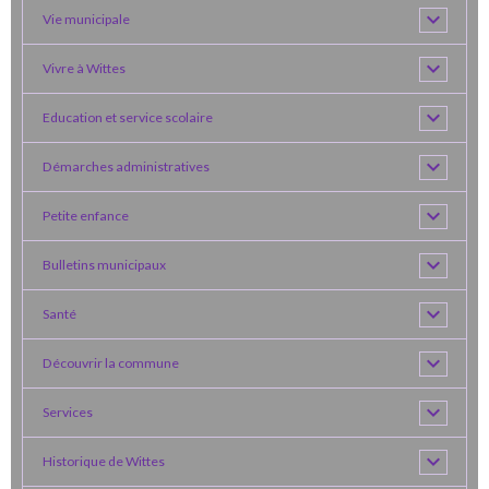
Vie municipale
Vivre à Wittes
Education et service scolaire
Démarches administratives
Petite enfance
Bulletins municipaux
Santé
Découvrir la commune
Services
Historique de Wittes