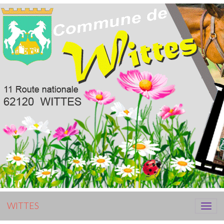
WITTES