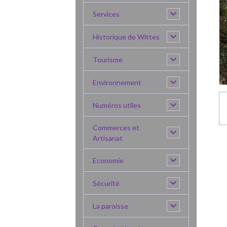
Services
Historique de Wittes
Tourisme
Environnement
Numéros utiles
Commerces et
Artisanat
Economie
Sécurité
La paroisse