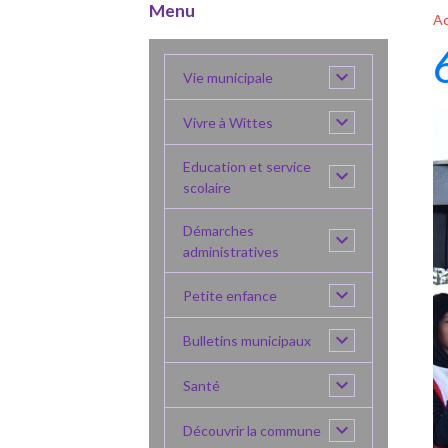
Menu
Ac
Vie municipale
Vivre à Wittes
Education et service
scolaire
Démarches
administratives
Petite enfance
Bulletins municipaux
Santé
Découvrir la commune