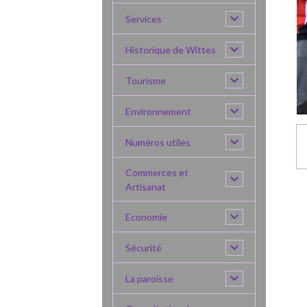
Services
Historique de Wittes
Tourisme
Environnement
Numéros utiles
Commerces et
Artisanat
Economie
Sécurité
La paroisse