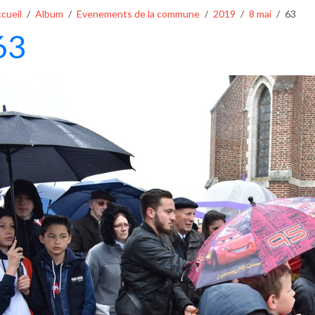
cueil
Album
Evenements de la commune
2019
8 mai
63
63