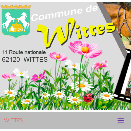
WITTES