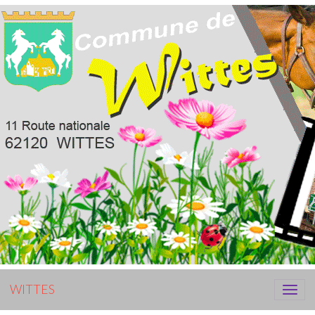
WITTES