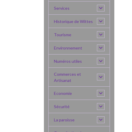
Services
Historique de Wittes
Tourisme
Environnement
Numéros utiles
Commerces et
Artisanat
Economie
Sécurité
La paroisse