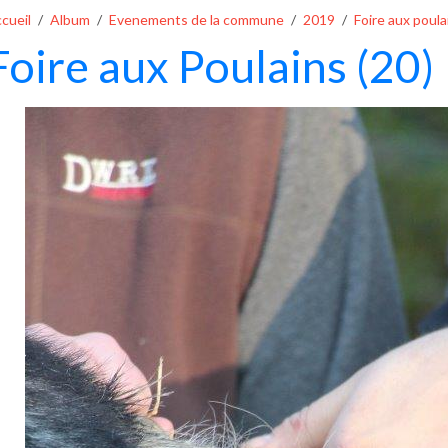
cueil
Album
Evenements de la commune
2019
Foire aux poula
Foire aux Poulains (20)