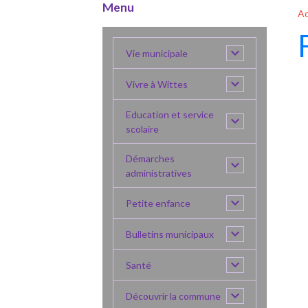
Menu
Ac
Vie municipale
Vivre à Wittes
Education et service
scolaire
Démarches
administratives
Petite enfance
Bulletins municipaux
Santé
Découvrir la commune