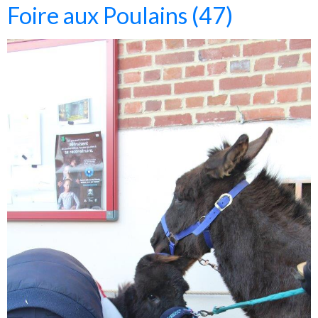
Foire aux Poulains (47)