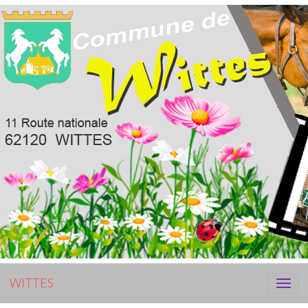
WITTES