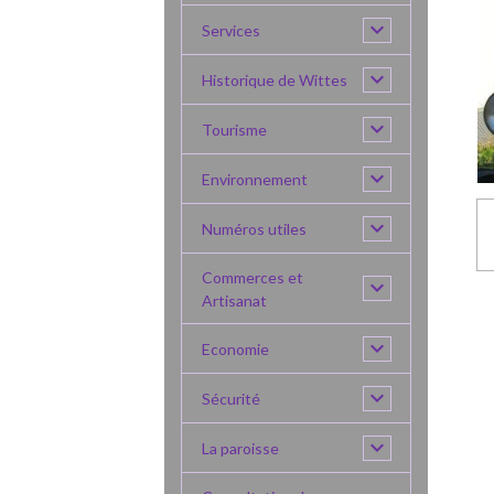
Services
Historique de Wittes
Tourisme
Environnement
Numéros utiles
Commerces et
Artisanat
Economie
Sécurité
La paroisse