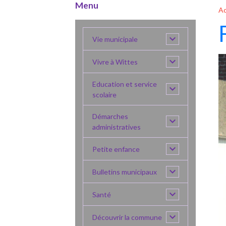
Menu
Ac
Vie municipale
Vivre à Wittes
Education et service
scolaire
Démarches
administratives
Petite enfance
Bulletins municipaux
Santé
Découvrir la commune