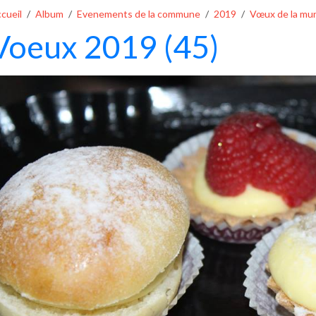
cueil
Album
Evenements de la commune
2019
Vœux de la mun
Voeux 2019 (45)