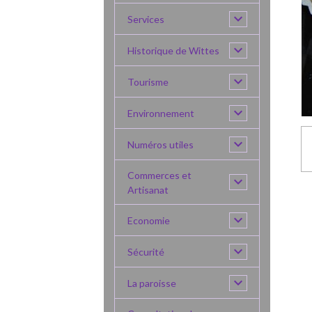
Services
Historique de Wittes
Tourisme
Environnement
Numéros utiles
Commerces et
Artisanat
Economie
Sécurité
La paroisse