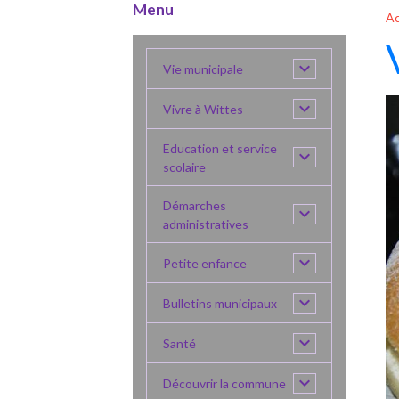
Menu
Ac
Vie municipale
Vivre à Wittes
Education et service
scolaire
Démarches
administratives
Petite enfance
Bulletins municipaux
Santé
Découvrir la commune